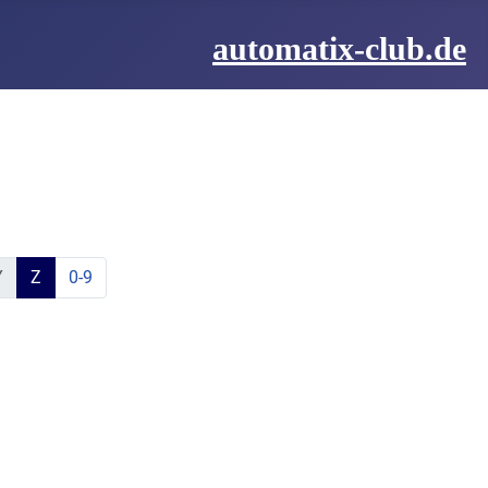
automatix-club.de
be:
hstabe:
t Buchstabe:
te mit Buchstabe:
lemente mit Buchstabe:
ine Elemente mit Buchstabe:
aktiver Buchstabe:
zeige Elemente mit Buchstabe:
Y
Z
0-9