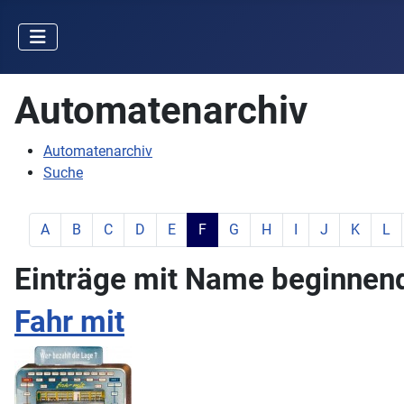
Automatenarchiv
Automatenarchiv
Suche
zeige Elemente mit Buchstabe:
zeige Elemente mit Buchstabe:
zeige Elemente mit Buchstabe:
zeige Elemente mit Buchstabe:
zeige Elemente mit Buchstabe:
aktiver Buchstabe:
zeige Elemente mit Buchstab
zeige Elemente mit Buc
zeige Elemente mit
zeige Elemente
zeige Ele
zeig
A
B
C
D
E
F
G
H
I
J
K
L
Einträge mit Name beginnend 
Fahr mit