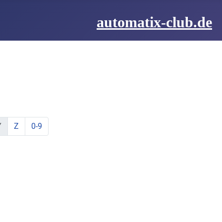
automatix-club.de
be:
hstabe:
t Buchstabe:
te mit Buchstabe:
lemente mit Buchstabe:
ine Elemente mit Buchstabe:
zeige Elemente mit Buchstabe:
zeige Elemente mit Buchstabe:
Y
Z
0-9