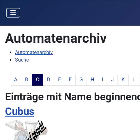
Automatenarchiv
Automatenarchiv
Suche
zeige Elemente mit Buchstabe:
zeige Elemente mit Buchstabe:
aktiver Buchstabe:
zeige Elemente mit Buchstabe:
zeige Elemente mit Buchstabe:
zeige Elemente mit Buchstabe:
zeige Elemente mit Buchstab
zeige Elemente mit Buc
zeige Elemente mit
zeige Elemente
zeige Ele
zeig
A
B
C
D
E
F
G
H
I
J
K
L
Einträge mit Name beginnend 
Cubus