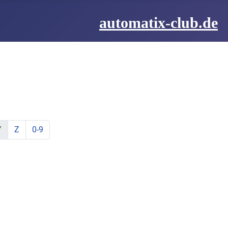
automatix-club.de
be:
hstabe:
t Buchstabe:
te mit Buchstabe:
lemente mit Buchstabe:
ine Elemente mit Buchstabe:
zeige Elemente mit Buchstabe:
zeige Elemente mit Buchstabe:
Y
Z
0-9