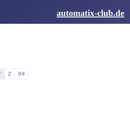
automatix-club.de
be:
hstabe:
t Buchstabe:
te mit Buchstabe:
lemente mit Buchstabe:
ine Elemente mit Buchstabe:
zeige Elemente mit Buchstabe:
zeige Elemente mit Buchstabe:
Y
Z
0-9