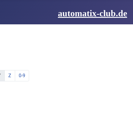
automatix-club.de
be:
hstabe:
t Buchstabe:
te mit Buchstabe:
lemente mit Buchstabe:
ine Elemente mit Buchstabe:
zeige Elemente mit Buchstabe:
zeige Elemente mit Buchstabe:
Y
Z
0-9