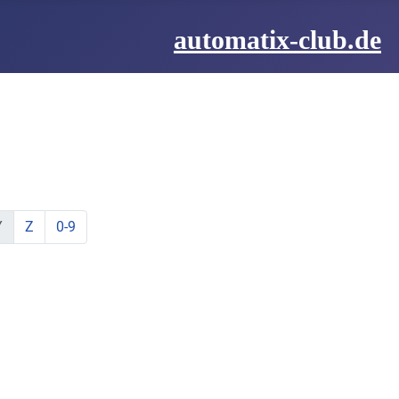
automatix-club.de
be:
hstabe:
t Buchstabe:
te mit Buchstabe:
lemente mit Buchstabe:
ine Elemente mit Buchstabe:
zeige Elemente mit Buchstabe:
zeige Elemente mit Buchstabe:
Y
Z
0-9