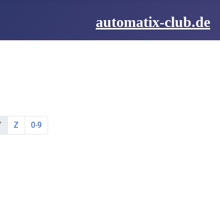
automatix-club.de
be:
hstabe:
t Buchstabe:
te mit Buchstabe:
lemente mit Buchstabe:
ine Elemente mit Buchstabe:
zeige Elemente mit Buchstabe:
zeige Elemente mit Buchstabe:
Y
Z
0-9